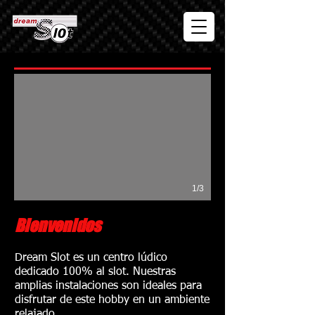
1/3
Bienvenidos
Dream Slot es un centro lúdico
dedicado 100% al slot. Nuestras
amplias instalaciones son ideales para
disfrutar de este hobby en un ambiente
relajado.