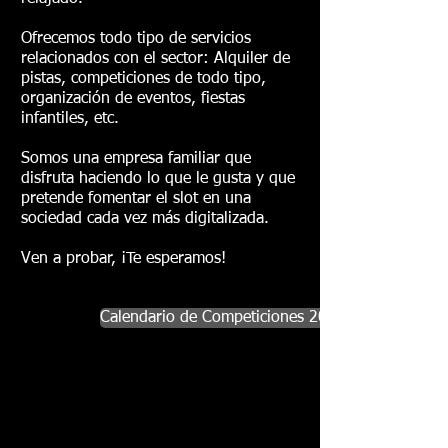
Ofrecemos todo tipo de servicios
relacionados con el sector: Alquiler de
pistas, competiciones de todo tipo,
organización de eventos, fiestas
infantiles, etc.
Somos una empresa familiar que
disfruta haciendo lo que le gusta y que
pretende fomentar el slot en una
sociedad cada vez más digitalizada.
Ven a probar, ¡Te esperamos!
Calendario de Competiciones 2025