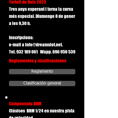
Tortell de Reis 2023
Tres anys esperant i torna la cursa
més especial. Diumenge 8 de gener
a les 9,30 h.
Inscripcions:
e-mail a info@dreamslot.net.
Tel. 932 189 061 Wapp. 696 950 539
Reglamentos y clasificaciones
Reglamento
Clasificación general
Campeonato BRM
Clásicos BRM 1/24 en nuestra pista
de velocidad.