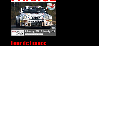
Tour de France
La mítica carrera francesa de Tim
Comarca se suma a nuestro calendario
de carreras clásicas.
Reglamento 1/32
Clasificación 1/32
Trofeo Decoración
Reglamento 1/24